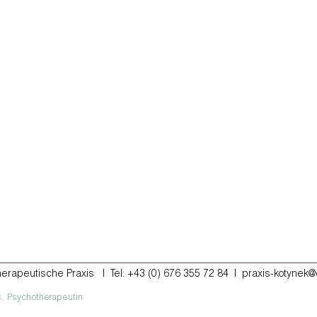
erapeutische Praxis | Tel:
+43 (0)
676 355 72 84
|
praxis-kotynek@o
k,
Psychotherapeutin