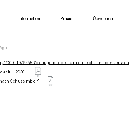
Information
Praxis
Über mich
räge
tory/2000119797556/die-jugendliebe-heiraten-leichtsinn-oder-versa
ai/Juni 2020
mach Schluss mit dir"