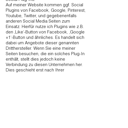
Auf meiner Website kommen ggf. Social
Plugins von Facebook, Google, Pinterest,
Youtube, Twitter, und gegebenenfalls
anderen Social Media Seiten zum
Einsatz. Hierfür nutze ich Plugins wie z.B.
den ‚Like‘-Button von Facebook, ‚Google
+1‘-Button und ähnliches. Es handelt sich
dabei um Angebote dieser genannten
Dritthersteller. Wenn Sie eine meiner
Seiten besuchen, die ein solches Plug-In
enthält, stellt dies jedoch keine
Verbindung zu diesen Unternehmen her.
Dies geschieht erst nach Ihrer
ausdrücklichen Einwilligung, nach
welcher Sie bei einem Klick auf einen
entsprechenden Button gefragt werden.
Details zur Verwendung Ihrer Daten nach
Ihrer Einwilligung, finden Sie auf den
jeweiligen Websiten dieser Social-Media
Anbieter. Hier finden Sie auch
weiterführende Informationen zu Ihren
Rechten und Einstellungsmöglichkeiten
zum Schutz Ihrer Privatsphäre.